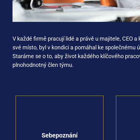
V
každé
firmě
pracují
lidé
a
právě
u
majitele
, CEO a
své
místo
,
byl
v
kondici
a
pomáhal
ke
společnému
ú
Staráme
se o
to,
aby
život
každého
klíčového
praco
plnohodnotný
člen
týmu
.
Poznejte své charakteristiky
&nbsp a vlastnosti, které mají vliv
Využit
na vše, co děláte v práci
může
Sebepoznání
&nbspi v soukromí a využijte jich
Na