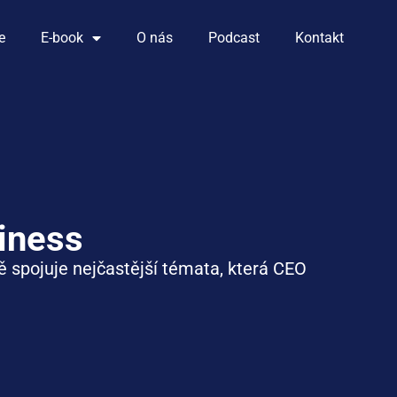
e
E-book
O nás
Podcast
Kontakt
iness
ě
spojuje
nejčastější
témata
,
která
CEO