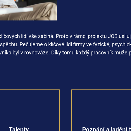
klíčových
lidí
vše
začíná
. Proto v
rámci
projektu
JOB
usil
spěchu
.
Pečujeme
o
klíčové
lidi
firmy
ve
fyzické
,
psychic
vníka
byl
v
rovnováze
.
Díky
tomu
každý
pracovník
může
Bez týmu je firma ničím.
ý talent, který máte, vás
společně poznat ro
 vystřelit ke hvězdám.
jednotlivých členů týmu, n
jděme ho společně.
to správné místo 
Talenty
Poznání a ladění