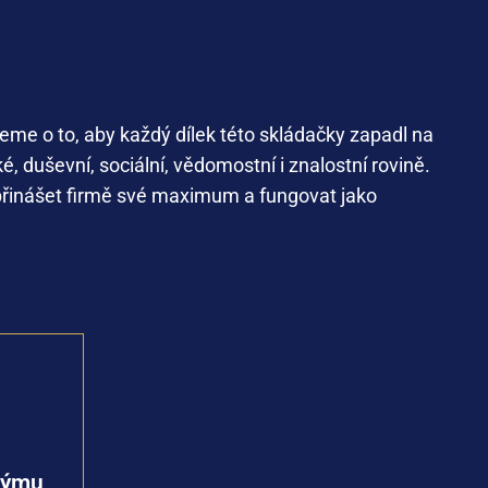
ujeme
o
to,
aby
každý
dílek
této
skládačky
zapadl
na
ké
,
duševní
,
sociální
,
vědomostní
i
znalostní
rovině
.
přinášet
firmě
své
maximum a
fungovat
jako
 Pojďte
le
ajít jim
a
 týmu