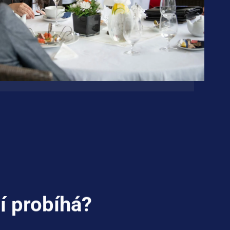
í probíhá?