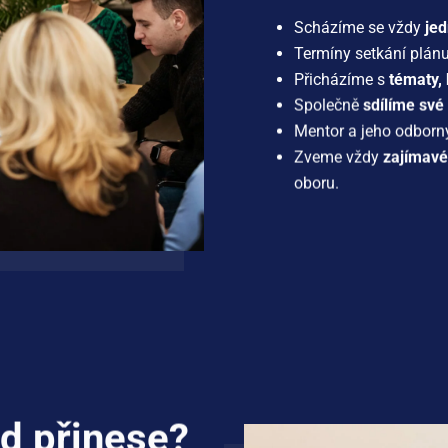
Scházíme se vždy
je
Termíny setkání plánu
Přicházíme s
tématy, 
Společně
sdílíme své
Mentor a jeho odborn
Zveme vždy
zajímavé
oboru.
d přinese?