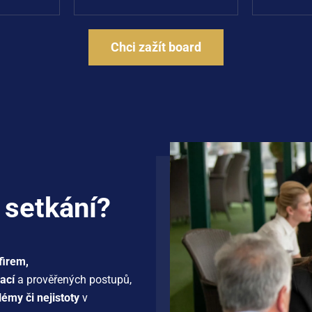
Chci zažít board
 setkání?
firem,
ací
a prověřených postupů,
lémy či nejistoty
v