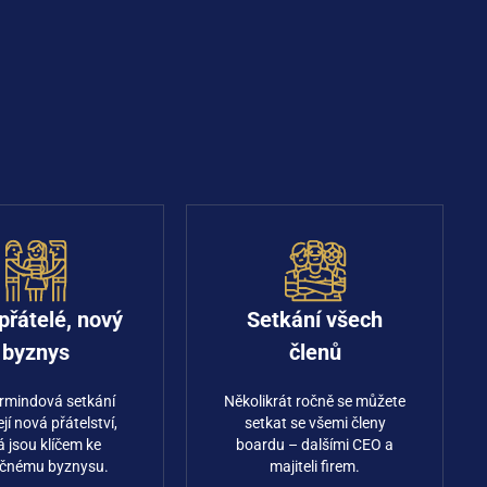
přátelé, nový
Setkání všech
byznys
členů
rmindová setkání
Několikrát ročně se můžete
jí nová přátelství,
setkat se všemi členy
á jsou klíčem ke
boardu –⁠ dalšími CEO a
ečnému byznysu.
majiteli firem.