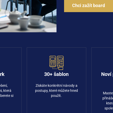
Chci zažít board
rk
30+ šablon
Noví 
ešení,
Získáte konkrétní návody a
i, která
postupy, které můžete hned
Maste
yberete si
použít.
přináše
.
kter
spol