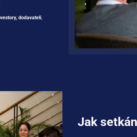
,
nvestory, dodavateli
,
Jak setkán