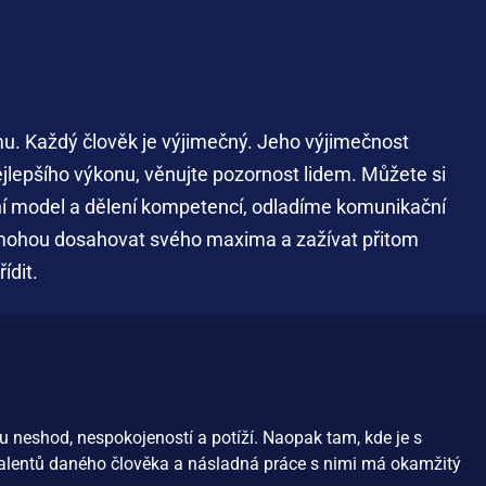
mu. Každý člověk je výjimečný. Jeho výjimečnost
lepšího výkonu, věnujte pozornost lidem. Můžete si
ální model a dělení kompetencí, odladíme komunikační
dé mohou dosahovat svého maxima a zažívat přitom
řídit.
u
neshod
,
nespokojeností
a
potíží
.
Naopak
tam,
kde
je s
alentů
daného
člověka
a
násladná
práce
s
nimi
má
okamžitý