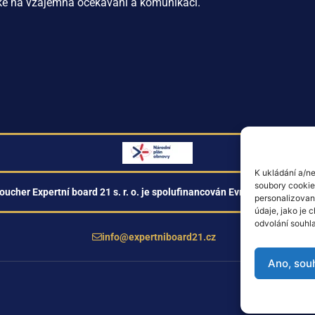
ké
na
vzájemná
očekávání
a
komunikaci
.
K ukládání a/ne
soubory cookie.
oucher Expertní board 21 s. r. o. je spolufinancován Evropskou unií z 
personalizovan
údaje, jako je
odvolání souhla
info@expertniboard21.cz
Ano, sou