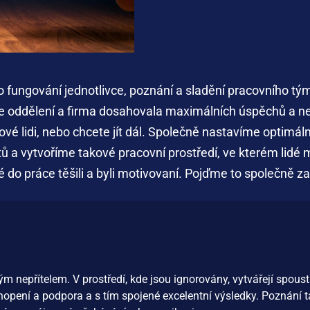
o fungování jednotlivce, poznání a sladění pracovního tý
e oddělení a firma dosahovala maximálních úspěchů a nej
čové lidi, nebo chcete jít dál. Společně nastavíme optim
tů a vytvoříme takové pracovní prostředí, ve kterém li
 do práce těšili a byli motivovaní. Pojďme to společně za
kým
nepřítelem
. V
prostředí
,
kde
jsou
ignorovány
,
vytvářejí
spoust
hopení
a podpora a s
tím
spojené
excelentní
výsledky
.
Poznání
t