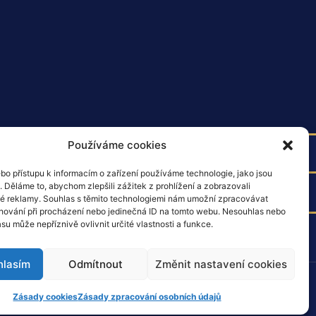
Používáme cookies
bo přístupu k informacím o zařízení používáme technologie, jako jsou
 Děláme to, abychom zlepšili zážitek z prohlížení a zobrazovali
fondu Next Generation EU.
é reklamy. Souhlas s těmito technologiemi nám umožní zpracovávat
 chování při procházení nebo jedinečná ID na tomto webu. Nesouhlas nebo
su může nepříznivě ovlivnit určité vlastnosti a funkce.
hlasím
Odmítnout
Změnit nastavení cookies
© 2022 – 2026 Všechna práva vyhrazena
Zásady cookies
Zásady zpracování osobních údajů