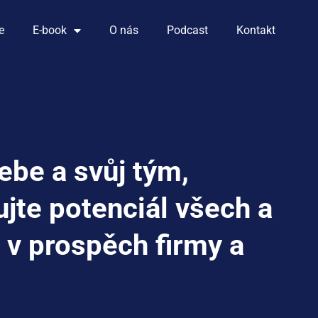
e
E-book
O nás
Podcast
Kontakt
ebe a svůj tým,
jte potenciál všech a
o v prospěch firmy a