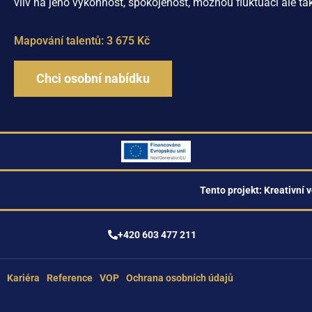
vliv
na
jeho
výkonnost
,
spokojenost
,
možnou
fluktuaci
ale
ta
Mapování talentů: 3 675 Kč
Chci osobní nabídku
Tento projekt: Kreativní v
+420 603 477 211
Kariéra
Reference
VOP
Ochrana osobních údajů