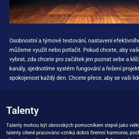
Osobnostní a týmové testování, nastavení efektivníh
můžeme využít nebo potlačit. Pokud chcete, aby vaš
vybrat, zda chcete pro začátek jen poznat sebe a klí
kanály, sjednotíme systém fungování a řešení projek
spokojenost každý den. Chcete přece, aby se vaši lidé
Talenty
Talenty
mohou
být
obrovských
pomocníkem
stejně
jako
vel
talenty
cíleně
pracováno
vzniká
dobrá
firemní
harmonie
,
poc