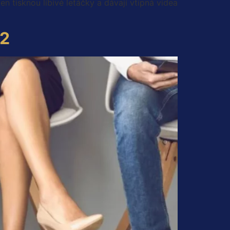
en tisknou líbivé letáčky a dávají vtipná videa
22