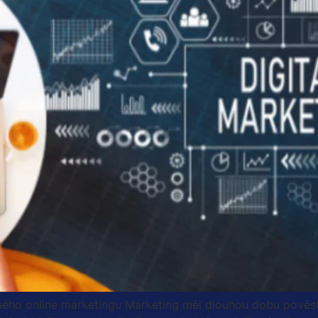
šného online marketingu Marketing měl dlouhou dobu pověst