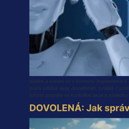
Vědění a konání se v kontextu implementace a 
zcela odlišné sady dovedností, zvláště z po
tohoto poznání na konkrétní akce a výsledky 
DOVOLENÁ: Jak správn