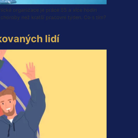
nické organizace je práce 55 a více hodin
choroby než kratší pracovní týden. Co s tím?
kovaných lidí