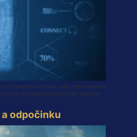
jevit jako dva paralelní světy, které vyžadují
sadní pro strategické rozhodování, přeměna
 a odpočinku