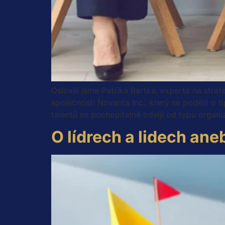
Oslovili jsme Patrika Bartka, experta na strat
společnosti Novanta Inc., který se podělil o 
talentů se pochopitelně odvíjí od typu orga
O lídrech a lidech a