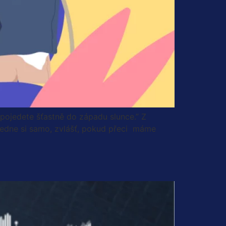
 pojedete šťastně do západu slunce.” Z
sedne si samo, zvlášť, pokud přeci máme