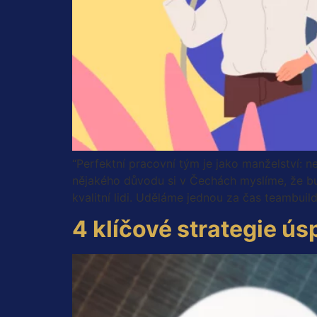
“Perfektní pracovní tým je jako manželství: 
nějakého důvodu si v Čechách myslíme, že b
kvalitní lidi. Uděláme jednou za čas teambuild
4 klíčové strategie ú