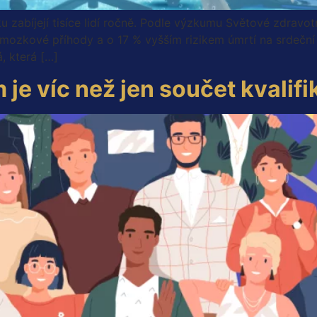
zabíjejí tisíce lidí ročně. Podle výzkumu Světové zdravot
mozkové příhody a o 17 % vyšším rizikem úmrtí na srdeční 
, která […]
 je víc než jen součet kvalifi