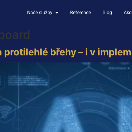
Naše služby
Reference
Blog
Akc
 board
 protilehlé břehy – i v imple