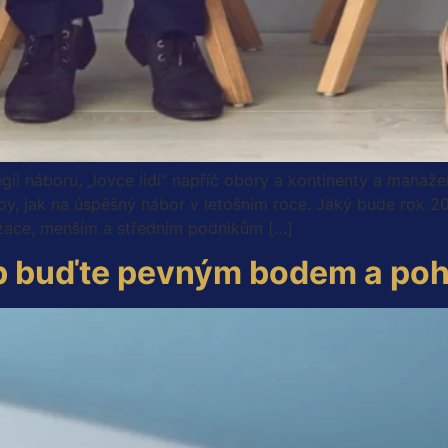
egii náboru, „lovce lidí“ napříč obory a kontinenty a manaže
tipy, jak na úspěšný nábor v letošním roce. Jaký bude rok 2
nizace, menším a středním podnikům […]
neb buďte pevným bodem a p