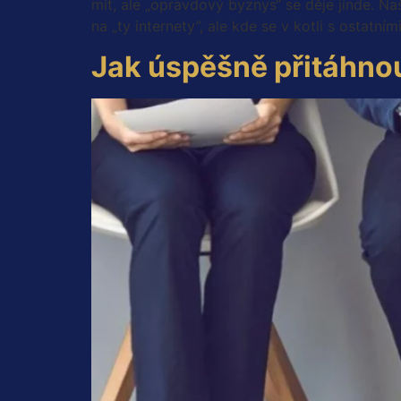
mít, ale „opravdový byznys“ se děje jinde. Naš
na „ty internety”, ale kde se v kotli s ostatním
Jak úspěšně přitáhnou