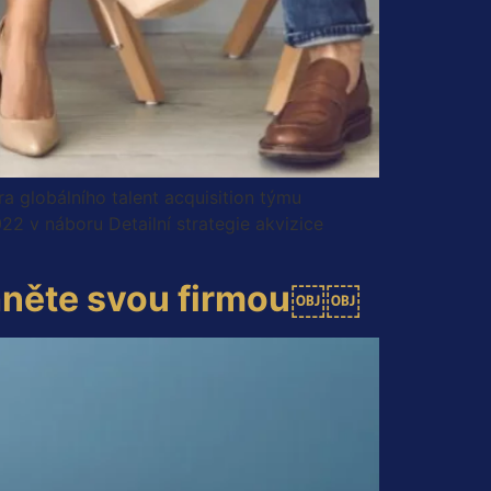
ra globálního talent acquisition týmu
022 v náboru Detailní strategie akvizice
ohněte svou firmou￼￼