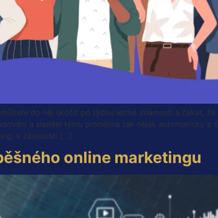
nemůžete do něj skočit po týdnu letmé známosti a čekat, že
udování a sladění týmu proběhne tak nějak automaticky a 
ing, v závislosti […]
spěšného online marketingu