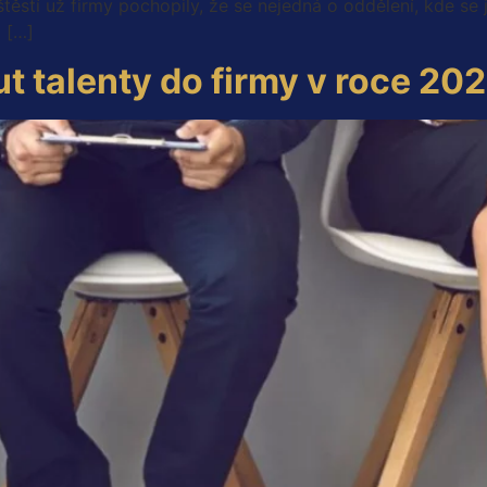
těstí už firmy pochopily, že se nejedná o oddělení, kde se j
i […]
t talenty do firmy v roce 20