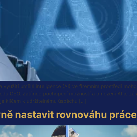
využití umělé inteligence (AI) ve firemním prostředí mohou 
hledu CEO. Zatímco pochopení možností a omezení AI je zá
je klíčem k udržitelnému úspěchu […]
ě nastavit rovnováhu práce