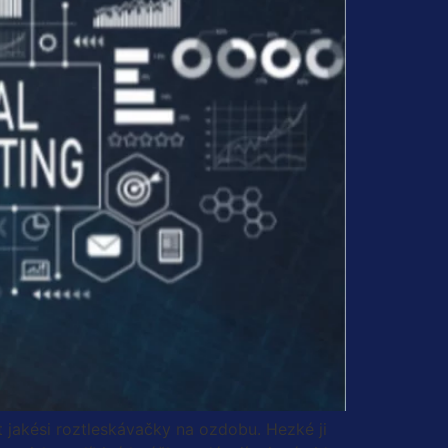
 jakési roztleskávačky na ozdobu. Hezké ji