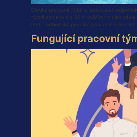
Dlouhá pracovní doba a nedostatek odpočinku 
týdně spojena s o 35 % vyšším rizikem cévní 
Podle odborníků pomáhá pravidelná dovolená
Fungující pracovní tým