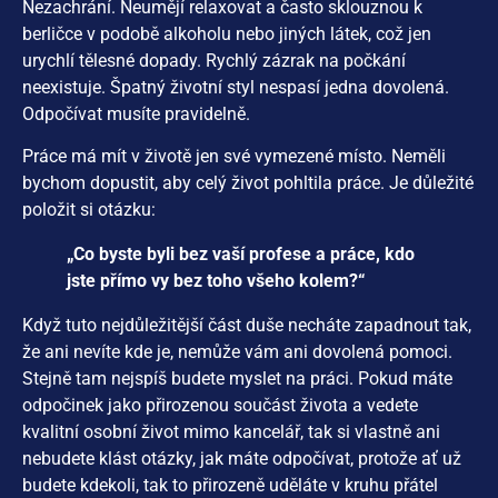
Nezachrání. Neumějí relaxovat a často sklouznou k
berličce v podobě alkoholu nebo jiných látek, což jen
urychlí tělesné dopady. Rychlý zázrak na počkání
neexistuje. Špatný životní styl nespasí jedna dovolená.
Odpočívat musíte pravidelně.
Práce má mít v životě jen své vymezené místo. Neměli
bychom dopustit, aby celý život pohltila práce. Je důležité
položit si otázku:
„Co byste byli bez vaší profese a práce, kdo
jste přímo vy bez toho všeho kolem?“
Když tuto nejdůležitější část duše necháte zapadnout tak,
že ani nevíte kde je, nemůže vám ani dovolená pomoci.
Stejně tam nejspíš budete myslet na práci. Pokud máte
odpočinek jako přirozenou součást života a vedete
kvalitní osobní život mimo kancelář, tak si vlastně ani
nebudete klást otázky, jak máte odpočívat, protože ať už
budete kdekoli, tak to přirozeně uděláte v kruhu přátel