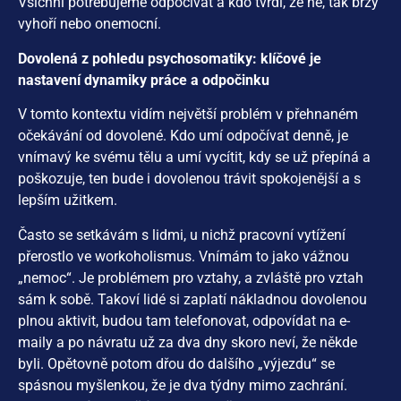
Všichni potřebujeme odpočívat a kdo tvrdí, že ne, tak brzy
vyhoří nebo onemocní.
Dovolená z pohledu psychosomatiky: klíčové je
nastavení dynamiky práce a odpočinku
V tomto kontextu vidím největší problém v přehnaném
očekávání od dovolené. Kdo umí odpočívat denně, je
vnímavý ke svému tělu a umí vycítit, kdy se už přepíná a
poškozuje, ten bude i dovolenou trávit spokojenější a s
lepším užitkem.
Často se setkávám s lidmi, u nichž pracovní vytížení
přerostlo ve workoholismus. Vnímám to jako vážnou
„nemoc“. Je problémem pro vztahy, a zvláště pro vztah
sám k sobě. Takoví lidé si zaplatí nákladnou dovolenou
plnou aktivit, budou tam telefonovat, odpovídat na e-
maily a po návratu už za dva dny skoro neví, že někde
byli. Opětovně potom dřou do dalšího „výjezdu“ se
spásnou myšlenkou, že je dva týdny mimo zachrání.