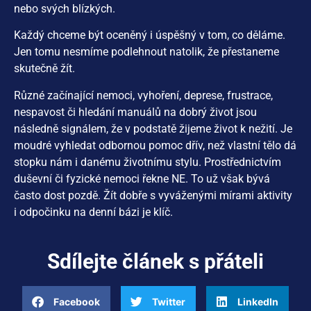
nebo svých blízkých.
Každý chceme být oceněný i úspěšný v tom, co děláme.
Jen tomu nesmíme podlehnout natolik, že přestaneme
skutečně žít.
Různé začínající nemoci, vyhoření, deprese, frustrace,
nespavost či hledání manuálů na dobrý život jsou
následně signálem, že v podstatě žijeme život k nežití. Je
moudré vyhledat odbornou pomoc dřív, než vlastní tělo dá
stopku nám i danému životnímu stylu. Prostřednictvím
duševní či fyzické nemoci řekne NE. To už však bývá
často dost pozdě. Žít dobře s vyváženými mírami aktivity
i odpočinku na denní bázi je klíč.
Sdílejte článek s přáteli
Facebook
Twitter
LinkedIn