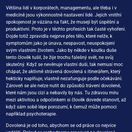
Většina lidí v korporátech, managementu, ale třeba i v
medicíně jsou výkonnostně nastavení lidé. Jejich vnitřní
spokojenost je vázána na fakt, že musejí být úspěšní a
produktivní. Proto je v těchto profesích tak časté vyhoření.
Dojde totiž zpravidla nejprve přes tělo, které nelže, k
symptomům jako je únava, nespavost, neuspokojení
svým vlastním životem. Jako by někde v koutku duše
tento člověk tušil, že žije trochu falešný svět, ne svůj
skutečný. Když se nevěnuje vlastní duši, tak nemusí moc
chápat, že aktivně strávená dovolená s itinerářem, který
hekticky naplňuje, vlastně nezafunguje podle očekávání.
Zároveň se ale nelze nutit do způsobů trávení dovolené,
které nám jsou cizí a nebavily by nás. Tu zdravou míru
mezi aktivitou a odpočinkem si člověk dovede stanovit, až
když sám sobě lépe porozumí, k čemuž může pomoci
například psychoterapie.
Dovolená je od toho, abychom se od práce co nejvíce