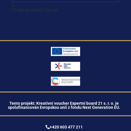
EXPERTNÍ BOARD
Syndrom vyhoření: Jak ho poznat a
jak mu předcházet
Zastáváte post s vysokými nároky na výkon,
odpovědnost a nasazení? Jste denně v profesionálním
kontaktu s lidmi? Věnujete práci dlouhé
Daniela
14. 9. 2021