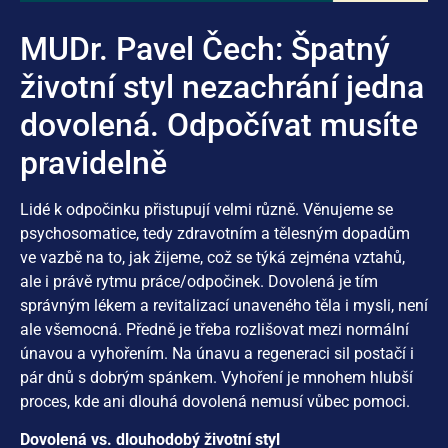
MUDr. Pavel Čech: Špatný
životní styl nezachrání jedna
dovolená. Odpočívat musíte
pravidelně
Lidé k odpočinku přistupují velmi různě. Věnujeme se
psychosomatice, tedy zdravotním a tělesným dopadům
ve vazbě na to, jak žijeme, což se týká zejména vztahů,
ale i právě rytmu práce/odpočinek. Dovolená je tím
správným lékem a revitalizací unaveného těla i mysli, není
ale všemocná. Předně je třeba rozlišovat mezi normální
únavou a vyhořením. Na únavu a regeneraci sil postačí i
pár dnů s dobrým spánkem. Vyhoření je mnohem hlubší
proces, kde ani dlouhá dovolená nemusí vůbec pomoci.
Dovolená vs. dlouhodobý životní styl