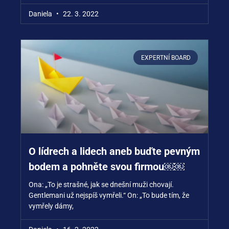
Daniela
22. 3. 2022
EXPERTNÍ BOARD
O lídrech a lidech aneb buďte pevným
bodem a pohněte svou firmou￼￼
Ona: „To je strašné, jak se dnešní muži chovají.
Gentlemani už nejspíš vymřeli.“ On: „To bude tím, že
vymřely dámy,