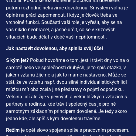
vzdálili. Pokud se rozhodneme pracovat na dovolené,
potom rozhodně netrávíme dovolenou. Smyslem volna je
úplně na práci zapomenout, i když je člověk třeba ve
vrcholné funkci. Součástí vaší role je vyřešit, aby se na
vás nikdo neobracel, a jasně určit, co se v krizových
situacích bude dělat v době vaší nepřítomnosti.
Jak nastavit dovolenou, aby splnila svůj účel
S kým jet?
Pokud hovoříme o tom, jestli trávit dny volna o
samotě nebo ve společnosti druhých, je to spíš otázka, v
jakém vztahu žijeme a jak to máme nastaveno. Může se
stát, že ve vztahu např. dvou silně individualistických lidí
můžou mít oba zcela jiné představy o pojetí odpočinku.
Většina lidí ale žije v pevných a velmi blízkých vztazích s
partnery a rodinou, kde trávit společný čas je pro ně
samotným základním principem dovolené. Je tedy skoro
jedno kde, ale spíš s kým dovolenou trávíme.
Režim
je opět slovo spojené spíše s pracovním procesem.