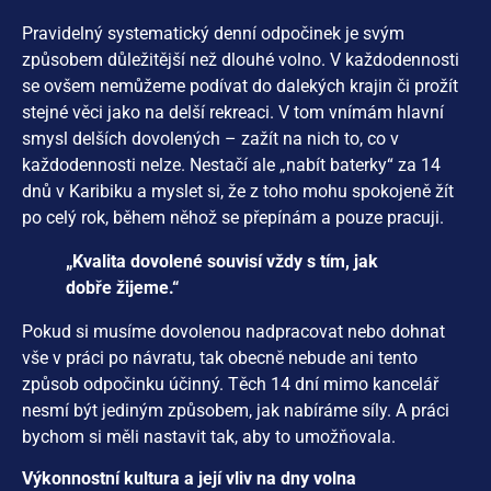
Pravidelný systematický denní odpočinek je svým
způsobem důležitější než dlouhé volno. V každodennosti
se ovšem nemůžeme podívat do dalekých krajin či prožít
stejné věci jako na delší rekreaci. V tom vnímám hlavní
smysl delších dovolených – zažít na nich to, co v
každodennosti nelze. Nestačí ale „nabít baterky“ za 14
dnů v Karibiku a myslet si, že z toho mohu spokojeně žít
po celý rok, během něhož se přepínám a pouze pracuji.
„Kvalita dovolené souvisí vždy s tím, jak
dobře žijeme.“
Pokud si musíme dovolenou nadpracovat nebo dohnat
vše v práci po návratu, tak obecně nebude ani tento
způsob odpočinku účinný. Těch 14 dní mimo kancelář
nesmí být jediným způsobem, jak nabíráme síly. A práci
bychom si měli nastavit tak, aby to umožňovala.
Výkonnostní kultura a její vliv na dny volna