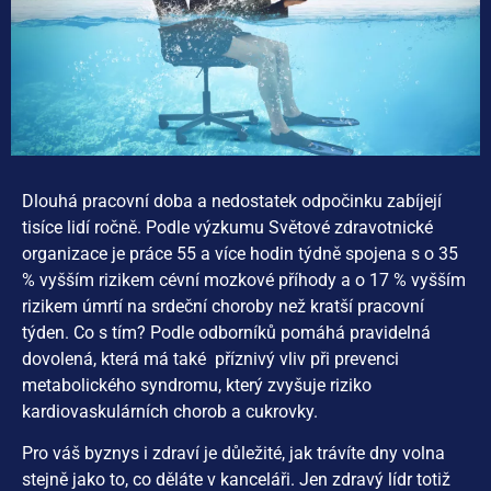
Dlouhá pracovní doba a nedostatek odpočinku zabíjejí
tisíce lidí ročně. Podle výzkumu Světové zdravotnické
organizace je práce 55 a více hodin týdně spojena s o 35
% vyšším rizikem cévní mozkové příhody a o 17 % vyšším
rizikem úmrtí na srdeční choroby než kratší pracovní
týden. Co s tím? Podle odborníků pomáhá pravidelná
dovolená, která má také příznivý vliv při prevenci
metabolického syndromu, který zvyšuje riziko
kardiovaskulárních chorob a cukrovky.
Pro váš byznys i zdraví je důležité, jak trávíte dny volna
stejně jako to, co děláte v kanceláři. Jen zdravý lídr totiž