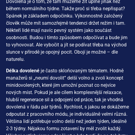
Dovolená je o tom, že tam můžeme žít úplně jinak než
během normálního týdne. Takže proč si třeba nepřispat?
Spánek je základem odpočinku. Výkonnostně založený
člověk může mít samozřejmě tendenci držet režim i tam.
Někteří lidé mají navíc pevný systém jako součást
osobnosti. Budou i tímto způsobem odpočívat a bude jim
to vyhovovat. Ale vybočit a jít se podívat třeba na východ
slunce v přírodě je opojný pocit. Obojí je možné – dle
naturelu.
Délka dovolené
je často skloňovaným tématem. Hodně
manažerů si „neumí dovolit“ delší volno a zvolí koncept
minidovolených, které jim umožní poznat co nejvíce
nových míst. Pokud je ale cílem komplexnější relaxace,
hlubší regenerace sil a odpojení od práce, tak je vhodná
dovolená v řádu pár týdnů. Rychlost, s jakou se dokážeme
odpoutat z pracovního módu, je individuálně velmi různá.
Většina lidí potřebuje volno delší než jeden týden, ideálně
2-3 týdny. Nějakou formu zotavení by měl zvolit každý.