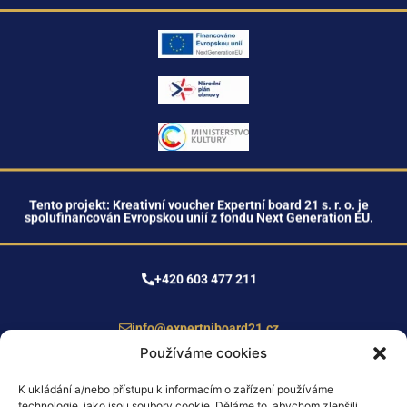
Tento projekt: Kreativní voucher Expertní board 21 s. r. o. je
spolufinancován Evropskou unií z fondu Next Generation EU.
+420 603 477 211
info@expertniboard21.cz
Používáme cookies
K ukládání a/nebo přístupu k informacím o zařízení používáme
technologie, jako jsou soubory cookie. Děláme to, abychom zlepšili