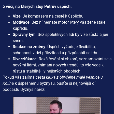
5 věcí, na kterých stojí Petrův úspěch:
Vize
: Je kompasem na cestě k úspěchu.
Motivace
: Bez ní nemáte motor, který vás žene stále
kupředu.
Správný tým
: Bez spolehlivých lidí by vize zůstala jen
snem.
Reakce na změny
: Úspěch vyžaduje flexibilitu,
schopnost vidět příležitosti a přizpůsobit se trhu.
Diverzifikace
: Rozšiřování si obzorů, seznamování se s
novými lidmi, vnímání nových trendů, to vše vede k
růstu a stabilitě i v nejistých obdobích.
Pokud vás zajímá
cesta kluka z obyčejné malé vesnice u
Kolína
k úspěšnému byznysu, pusťte si nejnovější díl
podcastu Byznys nářez: