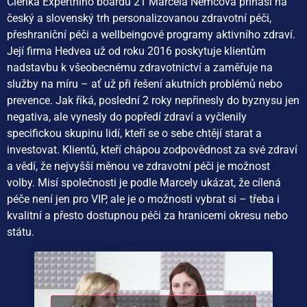
Členka Expertního boardu 21 Marcela Němcová přináší na
český a slovenský trh personalizovanou zdravotní péči,
přeshraniční péči a wellbeingové programy aktivního zdraví.
Její firma Hedvea už od roku 2016 poskytuje klientům
nadstavbu k všeobecnému zdravotnictví a zaměřuje na
služby na míru – ať už při řešení akutních problémů nebo
prevence. Jak říká, poslední 2 roky nepřinesly do byznysu jen
negativa, ale vynesly do popředí zdraví a vyčlenily
specifickou skupinu lidí, kteří se o sebe chtějí starat a
investovat. Klientů, kteří chápou zodpovědnost za své zdraví
a vědí, že nejvyšší měnou ve zdravotní péči je možnost
volby. Misí společnosti je podle Marcely ukázat, že cílená
péče není jen pro VIP, ale je o možnosti vybrat si – třeba i
kvalitní a přesto dostupnou péči za hranicemi okresu nebo
státu.