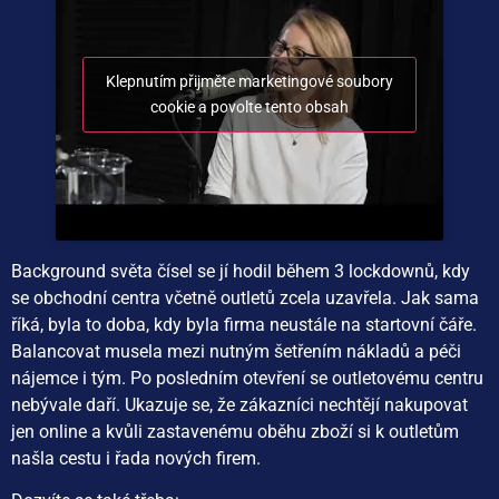
Klepnutím přijměte marketingové soubory
cookie a povolte tento obsah
Background světa čísel se jí hodil během 3 lockdownů, kdy
se obchodní centra včetně outletů zcela uzavřela. Jak sama
říká, byla to doba, kdy byla firma neustále na startovní čáře.
Balancovat musela mezi nutným šetřením nákladů a péči
nájemce i tým. Po posledním otevření se outletovému centru
nebývale daří. Ukazuje se, že zákazníci nechtějí nakupovat
jen online a kvůli zastavenému oběhu zboží si k outletům
našla cestu i řada nových firem.