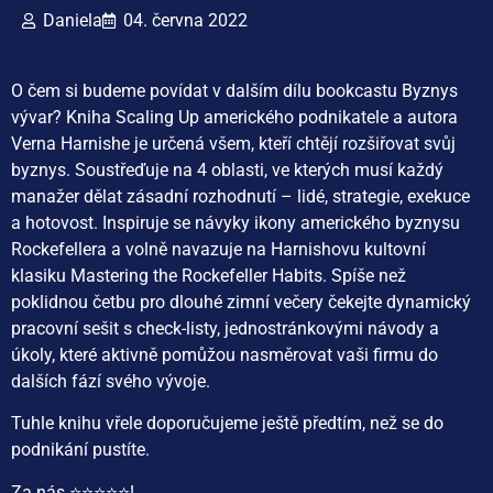
Daniela
04. června 2022
O čem si budeme povídat v dalším dílu bookcastu Byznys
vývar? Kniha Scaling Up amerického podnikatele a autora
Verna Harnishe je určená všem, kteří chtějí rozšiřovat svůj
byznys. Soustřeďuje na 4 oblasti, ve kterých musí každý
manažer dělat zásadní rozhodnutí – lidé, strategie, exekuce
a hotovost. Inspiruje se návyky ikony amerického byznysu
Rockefellera a volně navazuje na Harnishovu kultovní
klasiku Mastering the Rockefeller Habits. Spíše než
poklidnou četbu pro dlouhé zimní večery čekejte dynamický
pracovní sešit s check-listy, jednostránkovými návody a
úkoly, které aktivně pomůžou nasměrovat vaši firmu do
dalších fází svého vývoje.
Tuhle knihu vřele doporučujeme ještě předtím, než se do
podnikání pustíte.
Za nás ⭐⭐⭐⭐⭐!