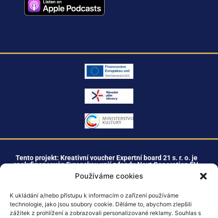
Tento projekt: Kreativní voucher Expertní board 21 s. r. o. je
spolufinancován Evropskou unií z fondu Next Generation EU.
Používáme cookies
K ukládání a/nebo přístupu k informacím o zařízení používáme
+420 603 477 211
technologie, jako jsou soubory cookie. Děláme to, abychom zlepšili
zážitek z prohlížení a zobrazovali personalizované reklamy. Souhlas s