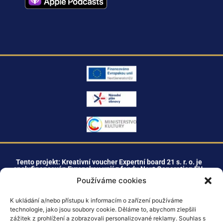
Tento projekt: Kreativní voucher Expertní board 21 s. r. o. je
spolufinancován Evropskou unií z fondu Next Generation EU.
Používáme cookies
K ukládání a/nebo přístupu k informacím o zařízení používáme
+420 603 477 211
technologie, jako jsou soubory cookie. Děláme to, abychom zlepšili
zážitek z prohlížení a zobrazovali personalizované reklamy. Souhlas s