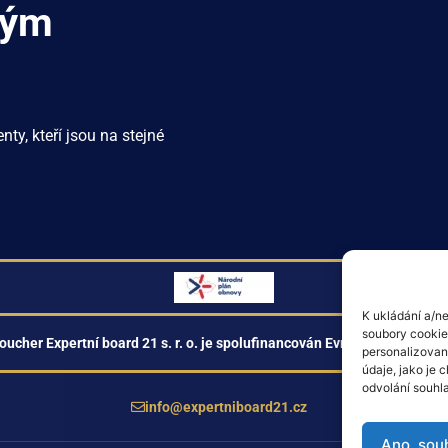
ným
ty, kteří jsou na stejné
K ukládání a/ne
soubory cookie.
oucher Expertní board 21 s. r. o. je spolufinancován Evropskou unií z 
personalizovan
údaje, jako je
odvolání souhla
info@expertniboard21.cz
Ano, sou