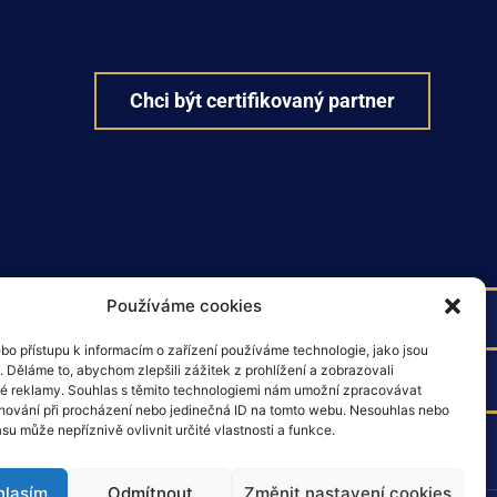
Chci být certifikovaný partner
Používáme cookies
bo přístupu k informacím o zařízení používáme technologie, jako jsou
 Děláme to, abychom zlepšili zážitek z prohlížení a zobrazovali
fondu Next Generation EU.
é reklamy. Souhlas s těmito technologiemi nám umožní zpracovávat
 chování při procházení nebo jedinečná ID na tomto webu. Nesouhlas nebo
su může nepříznivě ovlivnit určité vlastnosti a funkce.
hlasím
Odmítnout
Změnit nastavení cookies