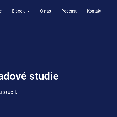
e
E-book
O nás
Podcast
Kontakt
padové studie
 studii.