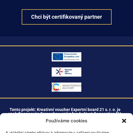
Chci být certifikovaný partner
Tento projekt: Kreativní voucher Expertní board 21 s. r. o. je
spolufinancován Evropskou unií z fondu Next Generation EU.
Používáme cookies
K ukládání a/nebo přístupu k informacím o zařízení používáme