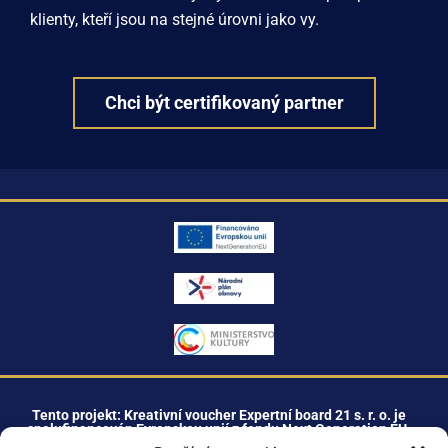
klienty, kteří jsou na stejné úrovni jako vy.
Chci být certifikovaný partner
Tento projekt: Kreativní voucher Expertní board 21 s. r. o. je
spolufinancován Evropskou unií z fondu Next Generation EU.