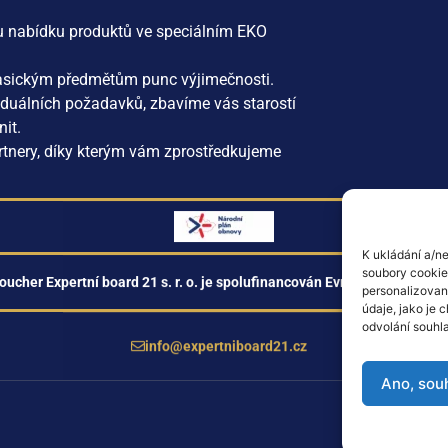
ou nabídku produktů ve speciálním EKO
lasickým předmětům punc výjimečnosti.
viduálních požadavků, zbavíme vás starostí
nit.
rtnery, díky kterým vám zprostředkujeme
K ukládání a/ne
soubory cookie.
oucher Expertní board 21 s. r. o. je spolufinancován Evropskou unií z 
personalizovan
údaje, jako je
odvolání souhla
info@expertniboard21.cz
Ano, sou