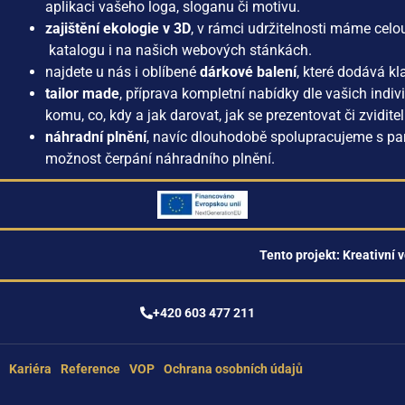
aplikaci vašeho loga, sloganu či motivu.
zajištění ekologie v 3D
, v rámci udržitelnosti máme cel
katalogu i na našich webových stánkách.
najdete u nás i oblíbené
dárkové balení
, které dodává k
tailor made
, příprava kompletní nabídky dle vašich indi
komu, co, kdy a jak darovat, jak se prezentovat či zviditel
náhradní plnění
, navíc dlouhodobě spolupracujeme s pa
možnost čerpání náhradního plnění.
Tento projekt: Kreativní v
+420 603 477 211
Kariéra
Reference
VOP
Ochrana osobních údajů