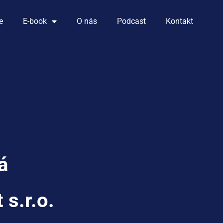
e
E-book
O nás
Podcast
Kontakt
á
 s.r.o.