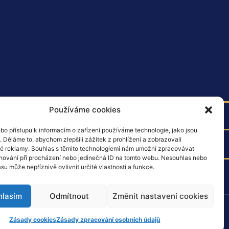
Používáme cookies
bo přístupu k informacím o zařízení používáme technologie, jako jsou
 Děláme to, abychom zlepšili zážitek z prohlížení a zobrazovali
fondu Next Generation EU.
é reklamy. Souhlas s těmito technologiemi nám umožní zpracovávat
 chování při procházení nebo jedinečná ID na tomto webu. Nesouhlas nebo
su může nepříznivě ovlivnit určité vlastnosti a funkce.
hlasím
Odmítnout
Změnit nastavení cookies
© 2022 – 2026 Všechna práva vyhrazena
Zásady cookies
Zásady zpracování osobních údajů